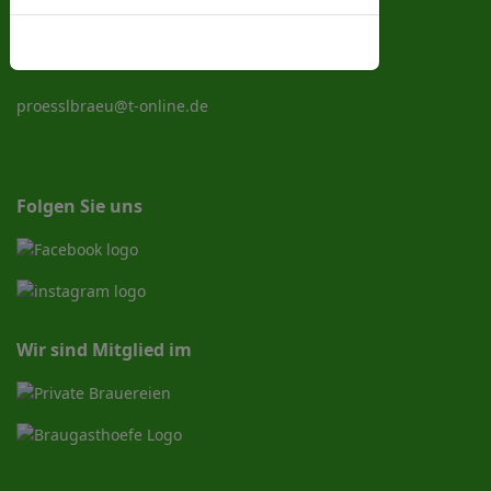
93186 Adlersberg
Cookies-Richtlinie
Tel. Nr.: 09404 1822
proesslbraeu@t-online.de
Folgen Sie uns
Wir sind Mitglied im