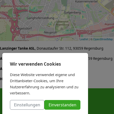
Leaflet
| ©
OpenStreetMap
Lanzinger Tanke ASL
, Donaustaufer Str. 112, 93059 Regensburg
AVIA Tankstelle Karl Semmler
, Frankenstraße 2-4, 93059 Regensburg
Wir verwenden Cookies
Avia Servicestation
, Am Reitfeld 2, 93161 Sinzing
Diese Website verwendet eigene und
HEM Tankstelle
, Frankenstraße 11, 93059 Regensburg
Drittanbieter-Cookies, um Ihre
Nutzererfahrung zu analysieren und zu
verbessern.
Anschrift & Kontakt
Prösslbräu Adlersberg GbR
Einstellungen
Einverstanden
Dominikanerinnenstr. 2-3